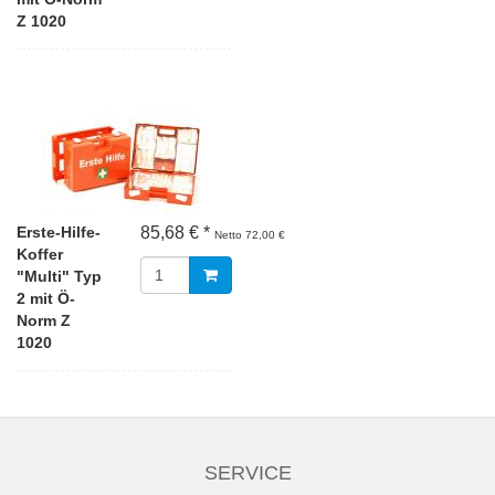
Z 1020
Erste-Hilfe-
85,68 € *
Netto 72,00 €
Koffer
"Multi" Typ
2 mit Ö-
Norm Z
1020
SERVICE