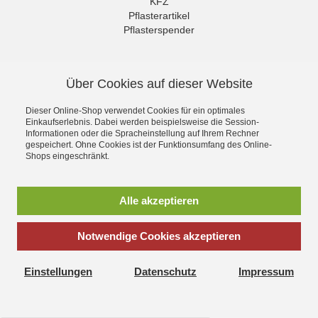
KFZ
Pflasterartikel
Pflasterspender
Rettungszeichen
Sonderangebote
NEWSLETTER
Sport Medical
Über Cookies auf dieser Website
Untersuchungshandschuhe
Die neuesten Produkte und die
Verbände
besten Angebote per E-Mail, damit
Dieser Online-Shop verwendet Cookies für ein optimales
Verbandschränke
Ihr nichts mehr verpasst.
Einkaufserlebnis. Dabei werden beispielsweise die Session-
Wundreinigung
Informationen oder die Spracheinstellung auf Ihrem Rechner
Newsletter
gespeichert. Ohne Cookies ist der Funktionsumfang des Online-
Shops eingeschränkt.
Abonnieren
Alle akzeptieren
*
inkl. MwSt., zzgl.
Versandkosten
Notwendige Cookies akzeptieren
Einstellungen
Datenschutz
Impressum
Erste Hilfe Artikel günstig online kaufen