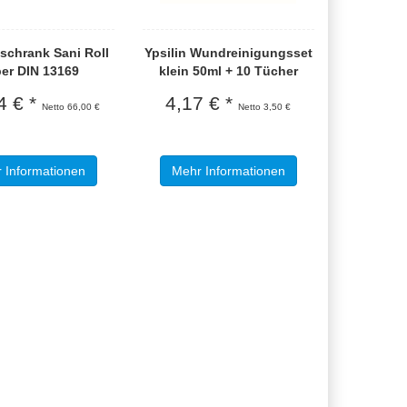
schrank Sani Roll
Ypsilin Wundreinigungsset
ber DIN 13169
klein 50ml + 10 Tücher
4 € *
4,17 € *
Netto 66,00 €
Netto 3,50 €
 Informationen
Mehr Informationen