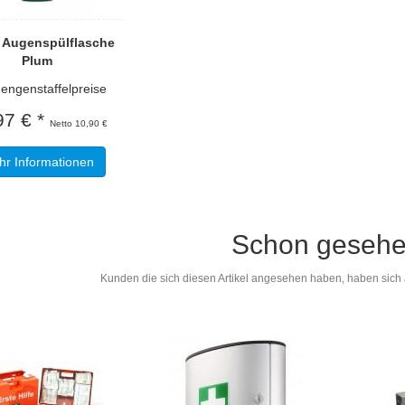
l Augenspülflasche
Plum
genstaffelpreise
97 € *
Netto 10,90 €
r Informationen
Schon geseh
Kunden die sich diesen Artikel angesehen haben, haben sich 