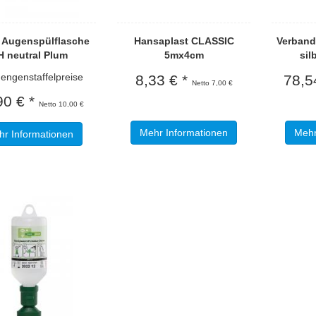
l Augenspülflasche
Hansaplast CLASSIC
Verband
H neutral Plum
5mx4cm
sil
genstaffelpreise
8,33 € *
78,5
Netto 7,00 €
90 € *
Netto 10,00 €
Mehr Informationen
Mehr
r Informationen