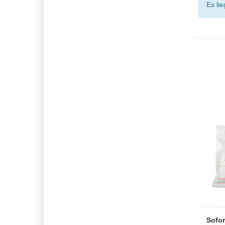
Es li
Sofo