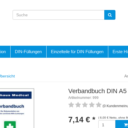
ion
DIN-Füllungen
Einzelteile für DIN Füllungen
Erste Hi
bersicht
Ar
Verbandbuch DIN A5
Artikelnummer: 999
(0 Kundenmein
7,14 €
*
( 6,00 € Netto, ohne 