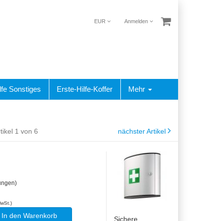
EUR
Anmelden
lfe Sonstiges
Erste-Hilfe-Koffer
Mehr
tikel 1 von 6
nächster Artikel
ungen)
MwSt.)
In den Warenkorb
Sichere