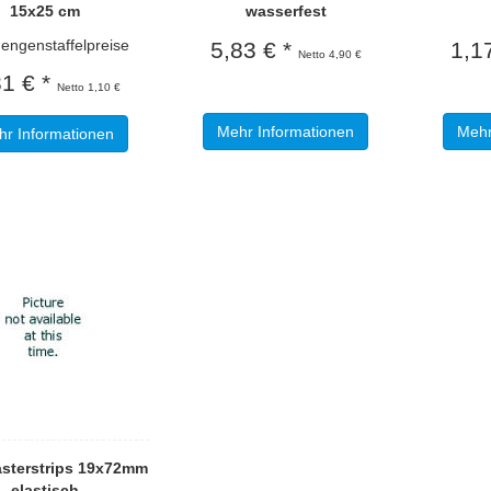
15x25 cm
wasserfest
genstaffelpreise
5,83 € *
1,1
Netto 4,90 €
31 € *
Netto 1,10 €
Mehr Informationen
Mehr
r Informationen
asterstrips 19x72mm
elastisch