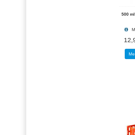
500 m
Men
12,
Meh