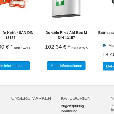
ilfe-Koffer SAN DIN
Durable First-Aid Box M
Betriebs
13157
DIN 13157
Meng
60 € *
102,34 € *
Netto 40,00 €
Netto 86,00 €
18,4
r Informationen
Mehr Informationen
Mehr
UNSERE MARKEN
KATEGORIEN
N
Di
Augenspülung
Ih
Beatmung