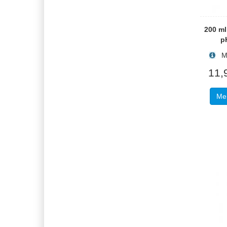
200 m
p
Men
11,
Meh