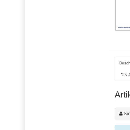
Besch
DIN A
Art
Si