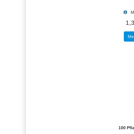
Men
1,
Meh
100 Pfl