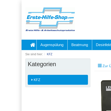
Augenspülung
Beatmung
Desinfekt
Sie sind hier:
KFZ
Kategorien
Zur Ü
KFZ