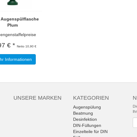
l Augenspülflasche
Plum
genstaffelpreise
97 € *
Netto 10,90 €
r Informationen
UNSERE MARKEN
KATEGORIEN
N
Di
Augenspülung
Ih
Beatmung
Desinfektion
Ne
DIN-Füllungen
Einzelteile für DIN