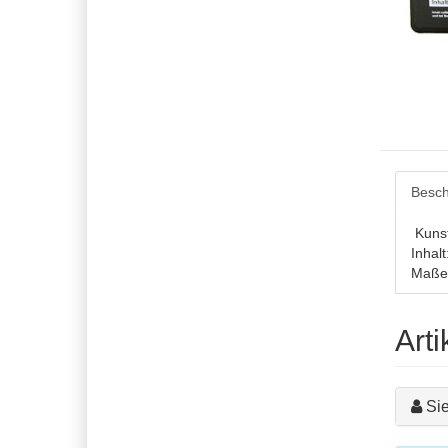
Besch
Kunst
Inhal
Maße
Art
Si