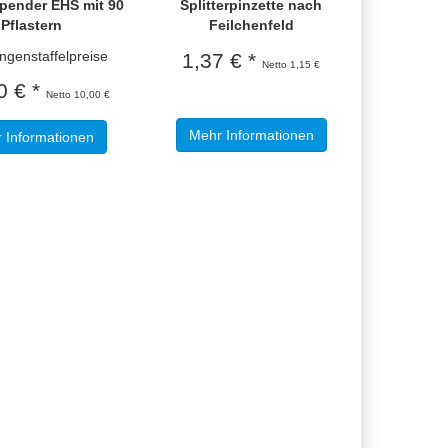
spender EHS mit 90
Splitterpinzette nach
Pflastern
Feilchenfeld
enstaffelpreise
1,37 € *
Netto 1,15 €
0 € *
Netto 10,00 €
Mehr Informationen
 Informationen