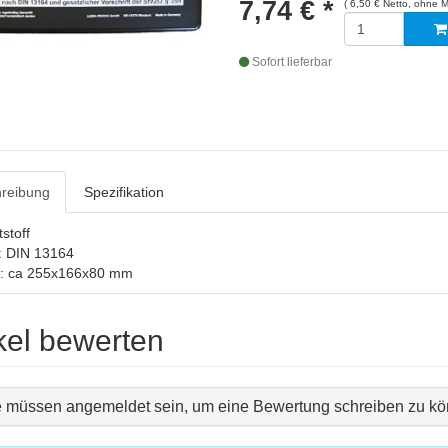
7,74 €
*
( 6,50 € Netto, ohne 
Sofort lieferbar
reibung
Spezifikation
stoff
t: DIN 13164
: ca 255x166x80 mm
ikel bewerten
e müssen angemeldet sein, um eine Bewertung schreiben zu kö