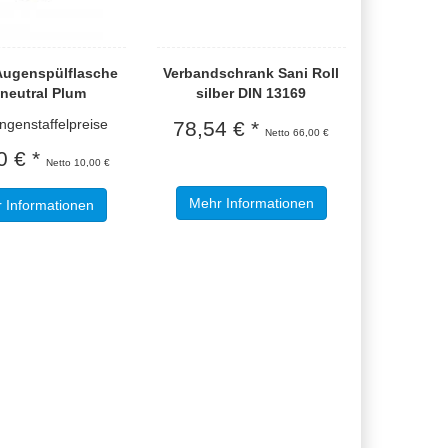
Augenspülflasche
Verbandschrank Sani Roll
neutral Plum
silber DIN 13169
enstaffelpreise
78,54 € *
Netto 66,00 €
0 € *
Netto 10,00 €
Mehr Informationen
 Informationen