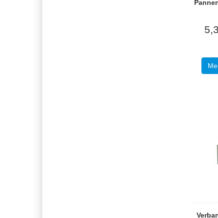
Pannen
5,
Meh
Verba