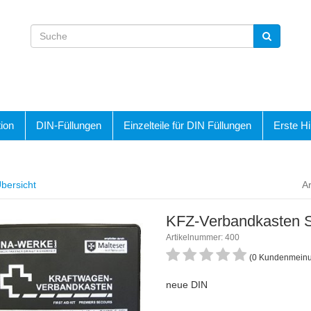
ion
DIN-Füllungen
Einzelteile für DIN Füllungen
Erste Hi
bersicht
Ar
KFZ-Verbandkasten S
Artikelnummer: 400
(0 Kundenmein
neue DIN