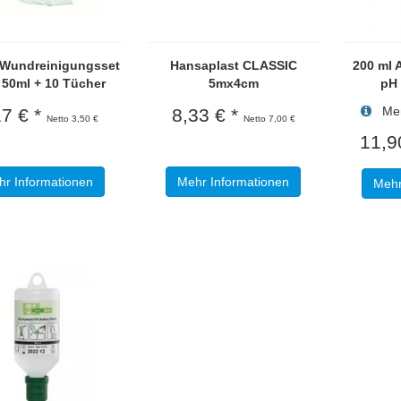
n Wundreinigungsset
Hansaplast CLASSIC
200 ml 
 50ml + 10 Tücher
5mx4cm
pH 
Meng
17 € *
8,33 € *
Netto 3,50 €
Netto 7,00 €
11,9
r Informationen
Mehr Informationen
Mehr