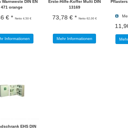
 Warnweste DIN EN
Erste-Hilfe-Koffer Multi DIN
Pflaster
471 orange
13169
Meng
36 € *
73,78 € *
Netto 4,50 €
Netto 62,00 €
11,9
r Informationen
Mehr Informationen
Mehr
ndschrank EHS DIN