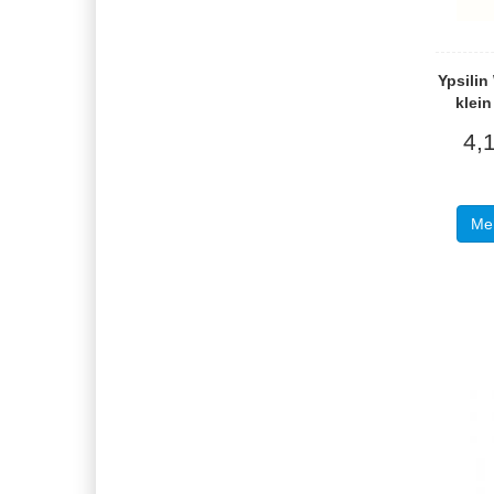
Ypsili
klein
4,
Meh