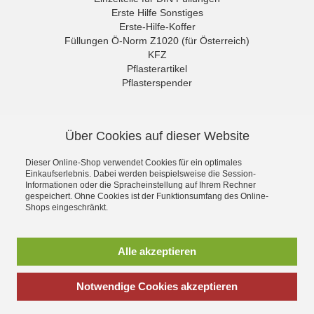
Erste Hilfe Sonstiges
Erste-Hilfe-Koffer
Füllungen Ö-Norm Z1020 (für Österreich)
KFZ
Pflasterartikel
Pflasterspender
Rettungszeichen
Sonderangebote
NEWSLETTER
Sport Medical
Über Cookies auf dieser Website
Untersuchungshandschuhe
Die neuesten Produkte und die
Verbände
besten Angebote per E-Mail, damit
Dieser Online-Shop verwendet Cookies für ein optimales
Verbandschränke
Ihr nichts mehr verpasst.
Einkaufserlebnis. Dabei werden beispielsweise die Session-
Wundreinigung
Informationen oder die Spracheinstellung auf Ihrem Rechner
Newsletter
gespeichert. Ohne Cookies ist der Funktionsumfang des Online-
Shops eingeschränkt.
Abonnieren
Alle akzeptieren
*
inkl. MwSt., zzgl.
Versandkosten
Notwendige Cookies akzeptieren