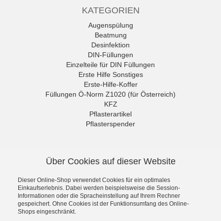
KATEGORIEN
Augenspülung
Beatmung
Desinfektion
DIN-Füllungen
Einzelteile für DIN Füllungen
Erste Hilfe Sonstiges
Erste-Hilfe-Koffer
Füllungen Ö-Norm Z1020 (für Österreich)
KFZ
Pflasterartikel
Pflasterspender
Rettungszeichen
Sonderangebote
NEWSLETTER
Sport Medical
Über Cookies auf dieser Website
Untersuchungshandschuhe
Die neuesten Produkte und die
Verbände
besten Angebote per E-Mail, damit
Dieser Online-Shop verwendet Cookies für ein optimales
Verbandschränke
Ihr nichts mehr verpasst.
Einkaufserlebnis. Dabei werden beispielsweise die Session-
Wundreinigung
Informationen oder die Spracheinstellung auf Ihrem Rechner
Newsletter
gespeichert. Ohne Cookies ist der Funktionsumfang des Online-
Shops eingeschränkt.