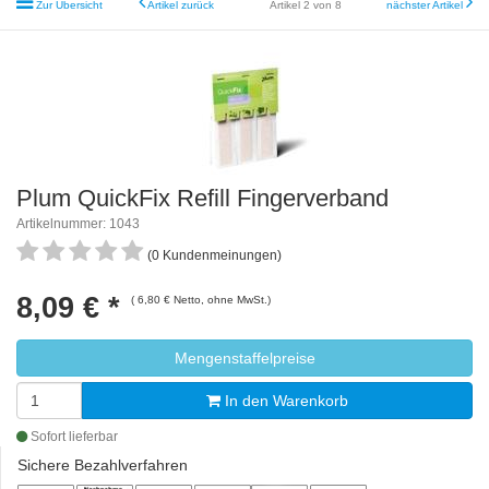
Zur Übersicht
Artikel zurück
Artikel 2 von 8
nächster Artikel
Plum QuickFix Refill Fingerverband
Artikelnummer: 1043
(0 Kundenmeinungen)
8,09 €
*
( 6,80 € Netto, ohne MwSt.)
Mengenstaffelpreise
In den Warenkorb
Sofort lieferbar
Sichere Bezahlverfahren