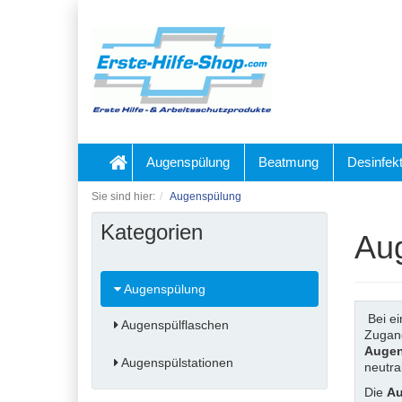
Augenspülung
Beatmung
Desinfekt
Sie sind hier:
Augenspülung
Kategorien
Au
Augenspülung
Bei ei
Augenspülflaschen
Zugan
Augen
Augenspülstationen
neutral
Die
Au