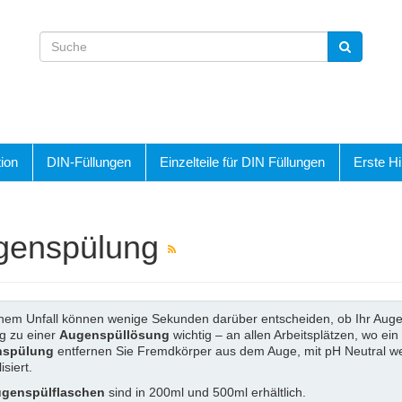
ion
DIN-Füllungen
Einzelteile für DIN Füllungen
Erste Hi
genspülung
nem Unfall können wenige Sekunden darüber entscheiden, ob Ihr Augenli
g zu einer
Augenspüllösung
wichtig – an allen Arbeitsplätzen, wo ei
spülung
entfernen Sie Fremdkörper aus dem Auge, mit pH Neutral w
isiert.
genspülflaschen
sind in 200ml und 500ml erhältlich.