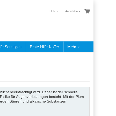
EUR
Anmelden
lfe Sonstiges
Erste-Hilfe-Koffer
Mehr
cht beeinträchtigt wird. Daher ist der schnelle
n Risiko für Augenverletzungen besteht. Mit der Plum
erden Säuren und alkalische Substanzen