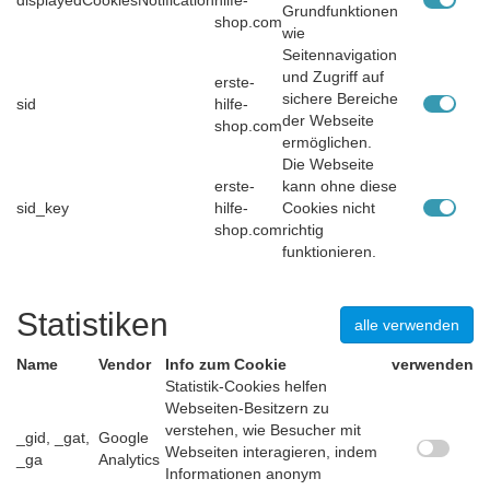
displayedCookiesNotification
hilfe-
Grundfunktionen
shop.com
wie
Seitennavigation
und Zugriff auf
erste-
sichere Bereiche
sid
hilfe-
der Webseite
shop.com
ermöglichen.
Die Webseite
erste-
kann ohne diese
sid_key
hilfe-
Cookies nicht
shop.com
richtig
funktionieren.
Statistiken
alle verwenden
Name
Vendor
Info zum Cookie
verwenden
Statistik-Cookies helfen
Webseiten-Besitzern zu
verstehen, wie Besucher mit
_gid, _gat,
Google
Webseiten interagieren, indem
_ga
Analytics
Informationen anonym