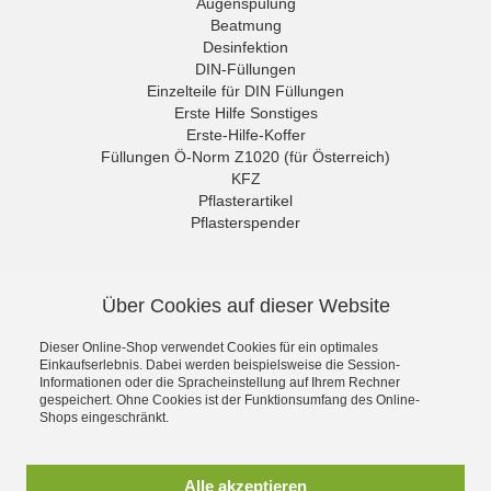
Augenspülung
Beatmung
Desinfektion
DIN-Füllungen
Einzelteile für DIN Füllungen
Erste Hilfe Sonstiges
Erste-Hilfe-Koffer
Füllungen Ö-Norm Z1020 (für Österreich)
KFZ
Pflasterartikel
Pflasterspender
Rettungszeichen
Sonderangebote
NEWSLETTER
Sport Medical
Über Cookies auf dieser Website
Untersuchungshandschuhe
Die neuesten Produkte und die
Verbände
besten Angebote per E-Mail, damit
Dieser Online-Shop verwendet Cookies für ein optimales
Verbandschränke
Ihr nichts mehr verpasst.
Einkaufserlebnis. Dabei werden beispielsweise die Session-
Wundreinigung
Informationen oder die Spracheinstellung auf Ihrem Rechner
Newsletter
gespeichert. Ohne Cookies ist der Funktionsumfang des Online-
Shops eingeschränkt.
Abonnieren
Alle akzeptieren