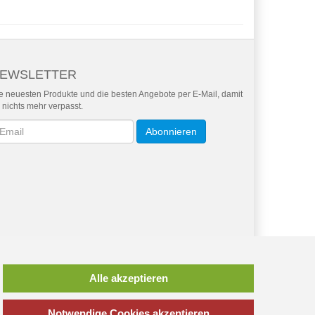
EWSLETTER
e neuesten Produkte und die besten Angebote per E-Mail, damit
r nichts mehr verpasst.
wsletter
Abonnieren
*
inkl. MwSt., zzgl.
Versandkosten
Alle akzeptieren
Notwendige Cookies akzeptieren