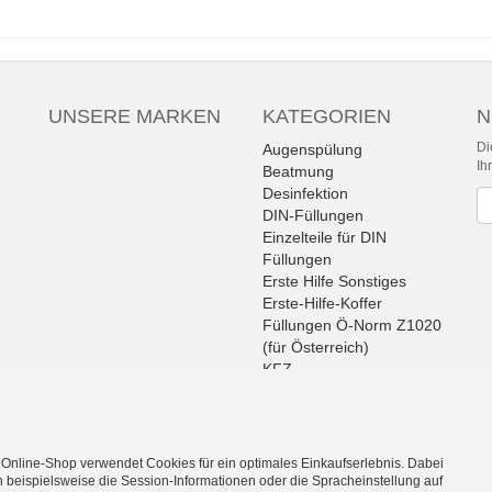
UNSERE MARKEN
KATEGORIEN
N
Di
Augenspülung
Ih
Beatmung
Desinfektion
Ne
DIN-Füllungen
Einzelteile für DIN
Füllungen
Erste Hilfe Sonstiges
Erste-Hilfe-Koffer
Füllungen Ö-Norm Z1020
(für Österreich)
KFZ
Pflasterartikel
Pflasterspender
Rettungszeichen
Sonderangebote
 Online-Shop verwendet Cookies für ein optimales Einkaufserlebnis. Dabei
Sport Medical
 beispielsweise die Session-Informationen oder die Spracheinstellung auf