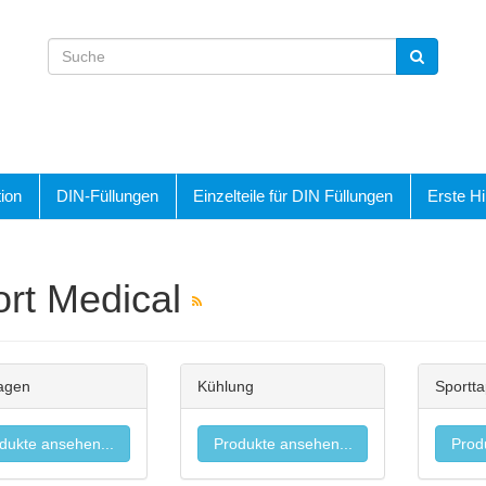
ion
DIN-Füllungen
Einzelteile für DIN Füllungen
Erste Hi
rt Medical
agen
Kühlung
Sportt
dukte ansehen...
Produkte ansehen...
Prod