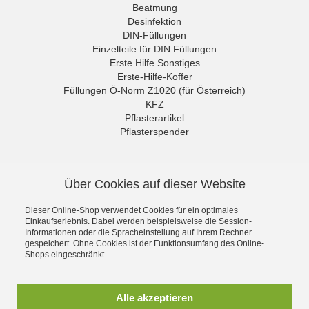
Beatmung
Desinfektion
DIN-Füllungen
Einzelteile für DIN Füllungen
Erste Hilfe Sonstiges
Erste-Hilfe-Koffer
Füllungen Ö-Norm Z1020 (für Österreich)
KFZ
Pflasterartikel
Pflasterspender
Rettungszeichen
Sonderangebote
NEWSLETTER
Sport Medical
Über Cookies auf dieser Website
Untersuchungshandschuhe
Die neuesten Produkte und die
Verbände
besten Angebote per E-Mail, damit
Dieser Online-Shop verwendet Cookies für ein optimales
Verbandschränke
Ihr nichts mehr verpasst.
Einkaufserlebnis. Dabei werden beispielsweise die Session-
Wundreinigung
Informationen oder die Spracheinstellung auf Ihrem Rechner
Newsletter
gespeichert. Ohne Cookies ist der Funktionsumfang des Online-
Shops eingeschränkt.
Abonnieren
Alle akzeptieren