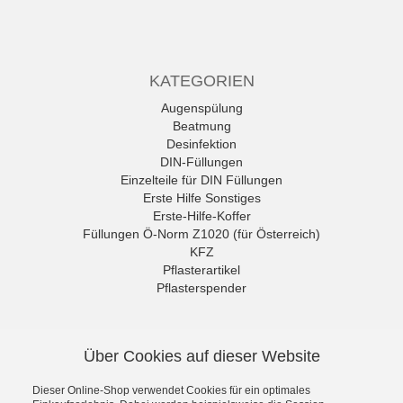
KATEGORIEN
Augenspülung
Beatmung
Desinfektion
DIN-Füllungen
Einzelteile für DIN Füllungen
Erste Hilfe Sonstiges
Erste-Hilfe-Koffer
Füllungen Ö-Norm Z1020 (für Österreich)
KFZ
Pflasterartikel
Pflasterspender
Rettungszeichen
Sonderangebote
NEWSLETTER
Sport Medical
Über Cookies auf dieser Website
Untersuchungshandschuhe
Die neuesten Produkte und die
Verbände
besten Angebote per E-Mail, damit
Dieser Online-Shop verwendet Cookies für ein optimales
Verbandschränke
Ihr nichts mehr verpasst.