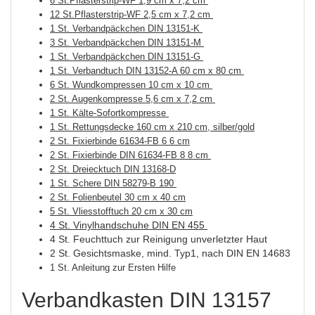
6
St.
Pflasterstrip-WF 1,9 cm x 7,2 cm
12
St.
Pflasterstrip-WF 2,5 cm x 7,2 cm
1 St. Verbandpäckchen DIN 13151-K
3 St. Verbandpäckchen DIN 13151-M
1 St. Verbandpäckchen DIN 13151-G
1 St. Verbandtuch DIN 13152-A 60 cm x 80 cm
6 St. Wundkompressen 10 cm x 10 cm
2 St. Augenkompresse 5,6 cm x 7,2 cm
1 St. Kälte-Sofortkompresse
1 St. Rettungsdecke 160 cm x 210 cm, silber/gold
2 St. Fixierbinde 61634-FB 6 6 cm
2 St. Fixierbinde DIN 61634-FB 8 8 cm
2 St. Dreiecktuch DIN 13168-D
1 St. Schere DIN 58279-B 190
2 St. Folienbeutel 30 cm x 40 cm
5 St. Vliesstofftuch 20 cm x 30 cm
4 St. Vinylhandschuhe DIN EN 455
4 St. Feuchttuch zur Reinigung unverletzter Haut
2 St. Gesichtsmaske, mind. Typ1, nach DIN EN 14683
1 St. Anleitung zur Ersten Hilfe
Verbandkasten DIN 13157